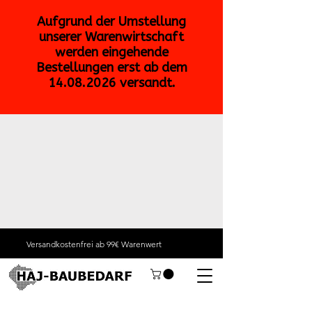
Versandkostenfrei ab 99€ Warenwert
Baugeräte &
Bauausrüstung