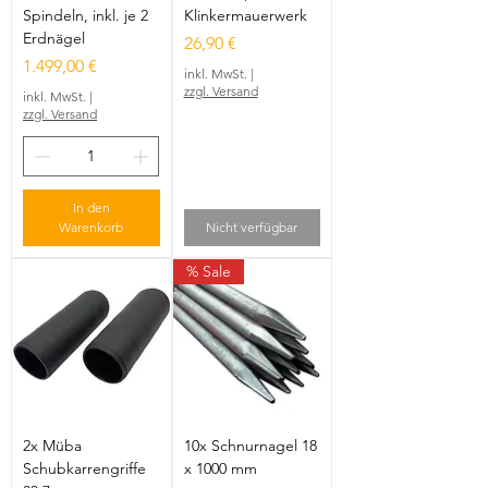
Spindeln, inkl. je 2
Klinkermauerwerk
Erdnägel
Preis
26,90 €
Preis
1.499,00 €
inkl. MwSt.
|
zzgl. Versand
inkl. MwSt.
|
zzgl. Versand
In den
Warenkorb
Nicht verfügbar
% Sale
2x Müba
10x Schnurnagel 18
Schubkarrengriffe
x 1000 mm