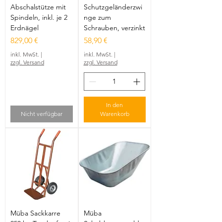
Abschalstütze mit
Schutzgeländerzwi
Spindeln, inkl. je 2
nge zum
Erdnägel
Schrauben, verzinkt
Preis
Preis
829,00 €
58,90 €
inkl. MwSt.
|
inkl. MwSt.
|
zzgl. Versand
zzgl. Versand
In den
Nicht verfügbar
Warenkorb
Müba Sackkarre
Müba