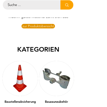
für Profis
...denn gutes Material zahlt sich aus
zur Produktübersicht
KATEGORIEN
Baustellenabsicherung
Bauzaunzubehör