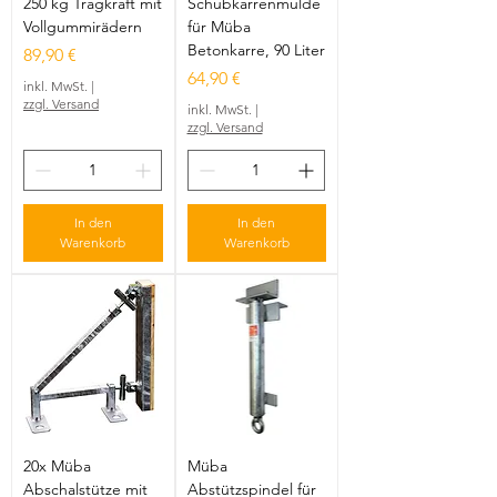
250 kg Tragkraft mit
Schubkarrenmulde
Vollgummirädern
für Müba
Betonkarre, 90 Liter
Preis
89,90 €
Preis
64,90 €
inkl. MwSt.
|
zzgl. Versand
inkl. MwSt.
|
zzgl. Versand
In den
In den
Warenkorb
Warenkorb
20x Müba
Müba
Abschalstütze mit
Abstützspindel für