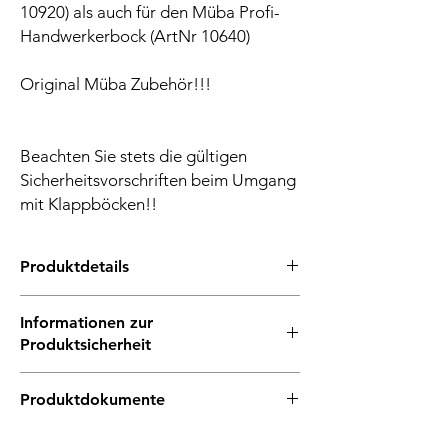
10920) als auch für den Müba Profi-
Handwerkerbock (ArtNr 10640)
Original Müba Zubehör!!!
Beachten Sie stets die gültigen
Sicherheitsvorschriften beim Umgang
mit Klappböcken!!
Produktdetails
ersetzt beschädigte oder verlorene
Informationen zur
Gummifüße
Produktsicherheit
passend für den Müba Klappbock 110 u.
70 cm
Hersteller/EU Verantwortliche Person
passend für den Müba Profi-
Produktdokumente
Hersteller
Handwerkerbock
Unternehmensname: Müller & Baum GmbH
stellt die Stand- u. Rutschsicherheit
Produktdatenblatt
& Co. KG