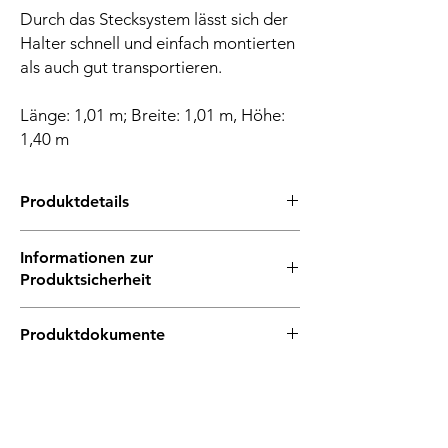
Durch das Stecksystem lässt sich der
Halter schnell und einfach montierten
als auch gut transportieren.
Länge: 1,01 m; Breite: 1,01 m, Höhe:
1,40 m
Produktdetails
einfacher Aufbau durch Stecksystem
Informationen zur
erleichtert die Befüllung
Produktsicherheit
höhenverstellbare Halter
Hersteller/EU Verantwortliche Person
Herstellernummer: 15500
Produktdokumente
Hersteller
EAN: 4031549155001
Unternehmensname: Müller & Baum GmbH
Produktdatenblatt
& Co. KG
Adresse: Birkenweg 52, 59846 Sundern, DE
E-Mail: service@mueba.de
Telefon: 02935-8010