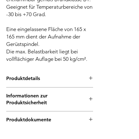
Geeignet für Temperaturbereiche von
-30 bis +70 Grad.
Eine eingelassene Fläche von 165 x
165 mm dient der Aufnahme der
Gerüstspindel.
Die max. Belastbarkeit liegt bei
vollflächiger Auflage bei 50 kg/cm².
Produktdetails
Unterlage für Spindelfüße im Gerüstbau
Informationen zur
mit eingelassener Fläche vom 165x165
Produktsicherheit
mm
schwer entflammbar gemäß Brandklasse
Hersteller/EU Verantwortliche Person
B1
Produktdokumente
Hersteller
Maße: 240 x 240 x 32 mm
Unternehmensname: Müller & Baum GmbH
-
& Co. KG
Herstellernummer: 61095