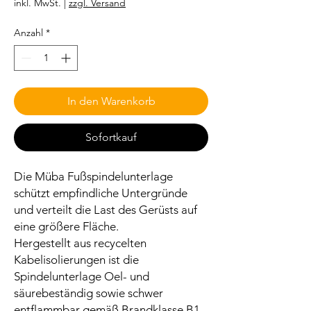
inkl. MwSt.
|
zzgl. Versand
Anzahl
*
In den Warenkorb
Sofortkauf
Die Müba Fußspindelunterlage
schützt empfindliche Untergründe
und verteilt die Last des Gerüsts auf
eine größere Fläche.
Hergestellt aus recycelten
Kabelisolierungen ist die
Spindelunterlage Oel- und
säurebeständig sowie schwer
entflammbar gemäß Brandklasse B1.